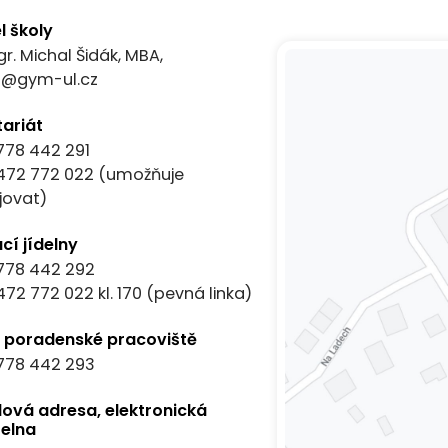
l školy
gr. Michal Šidák, MBA,
el@gym-ul.cz
tariát
778 442 291
472 772 022
(umožňuje
jovat)
cí jídelny
778 442 292
472 772 022
kl. 170 (pevná linka)
í poradenské pracoviště
778 442 293
lová adresa, elektronická
elna