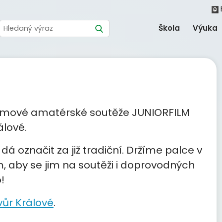
Škola
Výuka
filmové amatérské soutěže JUNIORFILM
álové.
á označit za již tradiční. Držíme palce v
 aby se jim na soutěži i doprovodných
!
ůr Králové
.