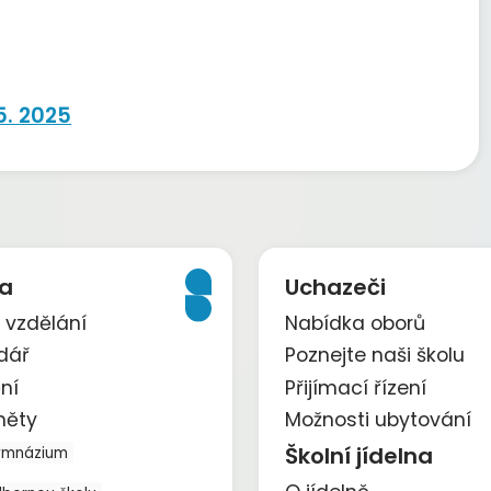
5. 2025
a
Uchazeči
 vzdělání
Nabídka oborů
dář
Poznejte naši školu
ní
Přijímací řízení
měty
Možnosti ubytování
Školní jídelna
ymnázium