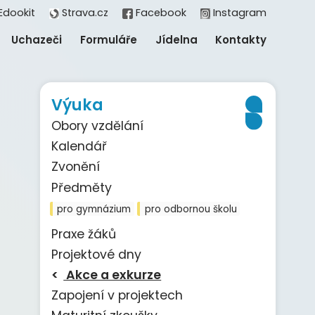
Edookit
Strava.cz
Facebook
Instagram
Uchazeči
Formuláře
Jídelna
Kontakty
Výuka
Obory vzdělání
Kalendář
Zvonění
Předměty
pro gymnázium
pro odbornou školu
Praxe žáků
Projektové dny
Akce a exkurze
Zapojení v projektech