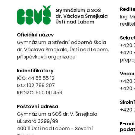
Ředite
Gymnázium a SOŠ
dr. Václava Šmejkala
Ing. M
Ústí nad Labem
redit
Oficiální název
Sekre
Gymnázium a Střední odborná škola
+420 
dr. Václava Šmejkala, Ústí nad Labem,
+420 
příspěvková organizace
přepo
Indentifikátory
Vedou
IČO: 44 55 55 12
+420 
IZO: 102 789 207
+420 
REDIZO: 600 011 453
Školn
Poštovní adresa
+420 
Gymnázium a SOŠ dr. V. Šmejkala
ul. Stará 3299/99
E-mai
400 11 Ústí nad Labem - Severní
podat