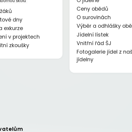
O jídelně
dbornou školu
Ceny obědů
 žáků
O surovinách
ktové dny
Výběr a odhlášky ob
a exkurze
Jídelní lístek
ení v projektech
Vnitřní řád ŠJ
itní zkoušky
Fotogalerie jídel z naš
jídelny
vatelům