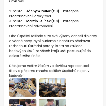
umístění.
2. místo -
Jáchym Roller (O3)
- kategorie
Programovací jazyky žáci
3. místo -
Martin Jelínek (O8)
- kategorie
Programování mikrořadičů
Oba úspěšní řešitelé si za své výkony odnesli diplomy
a věcné ceny. Nyní budeme s napětím očekávat
rozhodnutí ústřední poroty, která na základě
bodových zisků ze všech krajů určí postupující do
celostátního finále.
Děkujeme našim žákům za skvělou reprezentaci
školy a přejeme mnoho dalších úspěchů nejen v
kódování!