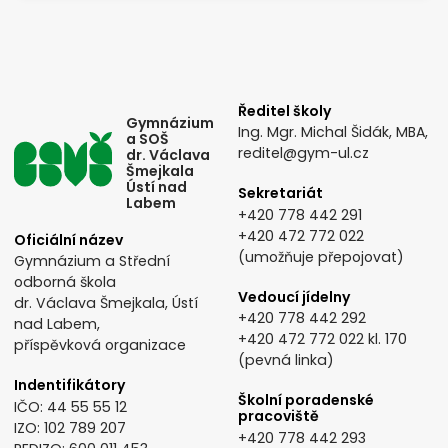
Ředitel školy
Gymnázium
Ing. Mgr. Michal Šidák, MBA,
a SOŠ
reditel@gym-ul.cz
dr. Václava
Šmejkala
Ústí nad
Sekretariát
Labem
+420 778 442 291
+420 472 772 022
Oficiální název
(umožňuje přepojovat)
Gymnázium a Střední
odborná škola
Vedoucí jídelny
dr. Václava Šmejkala, Ústí
+420 778 442 292
nad Labem,
+420 472 772 022
kl. 170
příspěvková organizace
(pevná linka)
Indentifikátory
Školní poradenské
IČO: 44 55 55 12
pracoviště
IZO: 102 789 207
+420 778 442 293