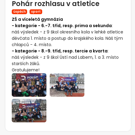
Pohár rozhlasu v atletice
úspěch
sport
ZŠ a víceletá gymnázia
- kategorie - 6.-7. tříd, resp. prima a sekunda
:
náš výsledek - z 9 škol okresního kola v lehké atletice
děvčata 1. místo a postup do krajského kola. Náš tým
chlapců - 4. místo.
- kategorie - 8.-9. tříd, resp. tercie a kvarta
:
náš výsledek - z 9 škol Ústí nad Labem, 1. a 3. místo
starších žáků.
Gratulujeme!