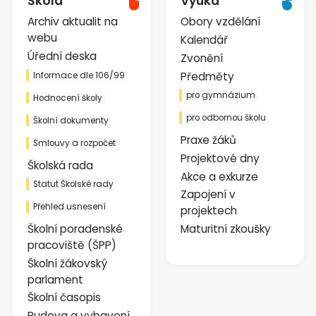
Škola
Výuka
Archiv aktualit na
Obory vzdělání
webu
Kalendář
Úřední deska
Zvonění
Předměty
Informace dle 106/99
pro gymnázium
Hodnocení školy
pro odbornou školu
Školní dokumenty
Praxe žáků
Smlouvy a rozpočet
Projektové dny
Školská rada
Akce a exkurze
Statut Školské rady
Zapojení v
Přehled usnesení
projektech
Školní poradenské
Maturitní zkoušky
pracoviště (ŠPP)
Školní žákovský
parlament
Školní časopis
Budova a vybavení