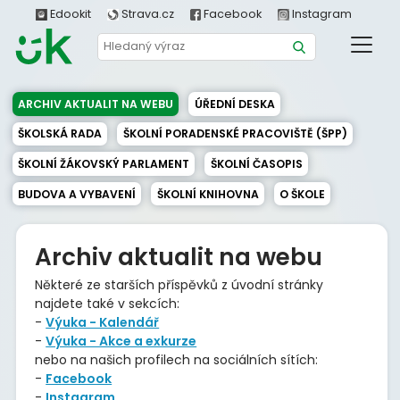
Edookit
Strava.cz
Facebook
Instagram
ARCHIV AKTUALIT NA WEBU
ÚŘEDNÍ DESKA
ŠKOLSKÁ RADA
ŠKOLNÍ PORADENSKÉ PRACOVIŠTĚ (ŠPP)
ŠKOLNÍ ŽÁKOVSKÝ PARLAMENT
ŠKOLNÍ ČASOPIS
BUDOVA A VYBAVENÍ
ŠKOLNÍ KNIHOVNA
O ŠKOLE
Archiv aktualit na webu
Některé ze starších příspěvků z úvodní stránky
najdete také v sekcích:
-
Výuka - Kalendář
-
Výuka - Akce a exkurze
nebo na našich profilech na sociálních sítích:
-
Facebook
-
Instagram