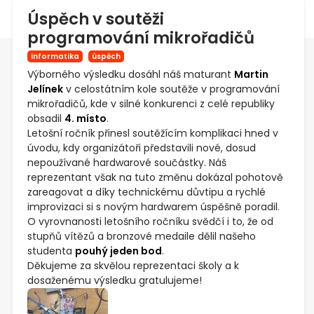
Úspěch v soutěži
programování mikrořadičů
informatika
úspěch
Výborného výsledku dosáhl náš maturant
Martin
Jelínek
v celostátním kole soutěže v programování
mikrořadičů, kde v silné konkurenci z celé republiky
obsadil
4. místo
.
Letošní ročník přinesl soutěžícím komplikaci hned v
úvodu, kdy organizátoři představili nové, dosud
nepoužívané hardwarové součástky. Náš
reprezentant však na tuto změnu dokázal pohotově
zareagovat a díky technickému důvtipu a rychlé
improvizaci si s novým hardwarem úspěšně poradil.
O vyrovnanosti letošního ročníku svědčí i to, že od
stupňů vítězů a bronzové medaile dělil našeho
studenta
pouhý jeden bod
.
Děkujeme za skvělou reprezentaci školy a k
dosaženému výsledku gratulujeme!