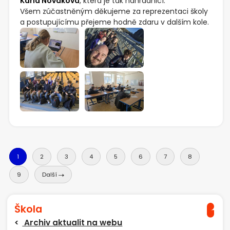
Karla Nováková
, která je tak náhradnicí.
Všem zúčastněným děkujeme za reprezentaci školy
a postupujícímu přejeme hodně zdaru v dalším kole.
1
2
3
4
5
6
7
8
9
Další
Škola
Archiv aktualit na webu