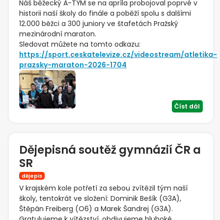
Náš běžecký A-TÝM se na apríla probojoval poprvé v
historii naší školy do finále a poběží spolu s dalšími
12.000 běžci a 300 juniory ve štafetách Pražský
mezinárodní maraton.
Sledovat můžete na tomto odkazu:
https://sport.ceskatelevize.cz/videostream/atletika-
prazsky-maraton-2026-1704
Číst dál
Dějepisná soutěž gymnázií ČR a
SR
dějepis
V krajském kole potřetí za sebou zvítězil tým naší
školy, tentokrát ve složení: Dominik Bešík (G3A),
Štěpán Freiberg (O6) a Marek Šandrej (G3A).
Gratulujeme k vítězství, obdivujeme hluboké