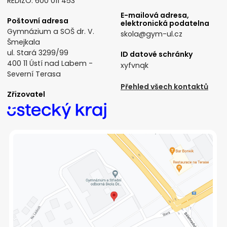
REDIZO: 600 011 453
E-mailová adresa,
Poštovní adresa
elektronická podatelna
Gymnázium a SOŠ dr. V.
skola@gym-ul.cz
Šmejkala
ul. Stará 3299/99
ID datové schránky
400 11 Ústí nad Labem -
xyfvnqk
Severní Terasa
Přehled všech kontaktů
Zřizovatel