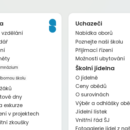
a
Uchazeči
 vzdělání
Nabídka oborů
dář
Poznejte naši školu
ní
Přijímací řízení
měty
Možnosti ubytování
Školní jídelna
ymnázium
O jídelně
dbornou školu
Ceny obědů
 žáků
O surovinách
ktové dny
Výběr a odhlášky ob
a exkurze
Jídelní lístek
ení v projektech
Vnitřní řád ŠJ
itní zkoušky
Fotogalerie jídel z naš