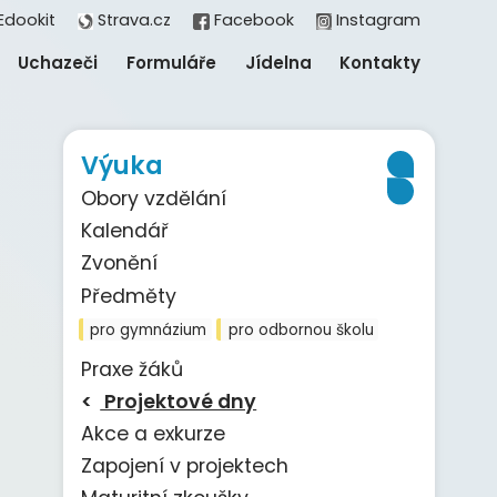
Edookit
Strava.cz
Facebook
Instagram
Uchazeči
Formuláře
Jídelna
Kontakty
Výuka
Obory vzdělání
Kalendář
Zvonění
Předměty
pro gymnázium
pro odbornou školu
Praxe žáků
Projektové dny
Akce a exkurze
Zapojení v projektech