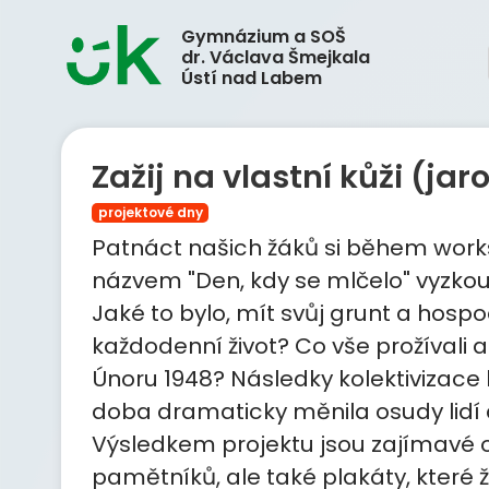
Gymnázium a SOŠ
dr. Václava Šmejkala
Ústí nad Labem
Zažij na vlastní kůži (jar
projektové dny
Patnáct našich žáků si během wor
názvem "Den, kdy se mlčelo" vyzkouš
Jaké to bylo, mít svůj grunt a hospo
každodenní život? Co vše prožívali a
Únoru 1948? Následky kolektivizace b
doba dramaticky měnila osudy lidí a
Výsledkem projektu jsou zajímavé o
pamětníků, ale také plakáty, které ž