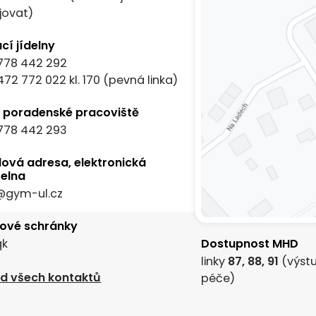
jovat)
cí jídelny
778 442 292
472 772 022
kl. 170 (pevná linka)
í poradenské pracoviště
778 442 293
lová adresa, elektronická
elna
@gym-ul.cz
tové schránky
qk
Dostupnost MHD
linky
87, 88, 91
(výstu
ed všech kontaktů
péče)