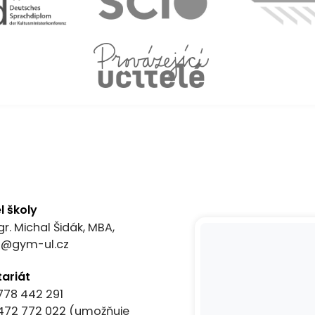
l školy
gr. Michal Šidák, MBA,
el@gym-ul.cz
tariát
778 442 291
472 772 022
(umožňuje