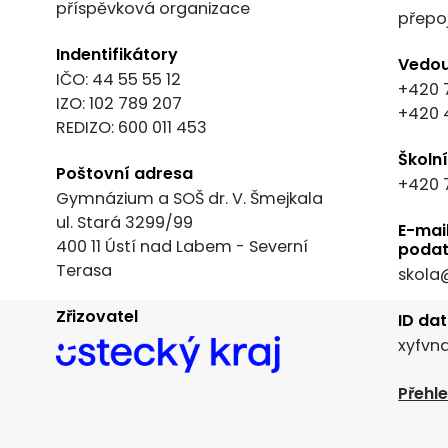
příspěvková organizace
přepo
Indentifikátory
Vedou
IČO: 44 55 55 12
+420 
IZO: 102 789 207
+420 
REDIZO: 600 011 453
Školn
Poštovní adresa
+420 
Gymnázium a SOŠ dr. V. Šmejkala
ul. Stará 3299/99
E-mai
400 11 Ústí nad Labem - Severní
podat
Terasa
skola
Zřizovatel
ID da
xyfvn
Přehl