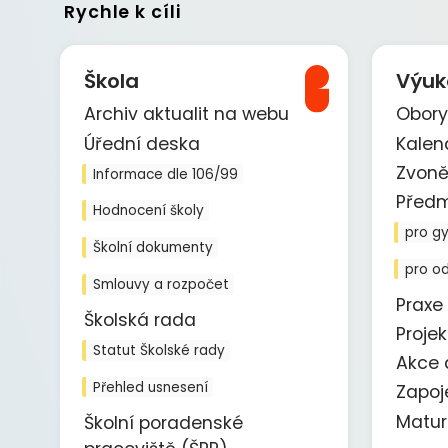
Rychle k cíli
Škola
Výuk
Archiv aktualit na webu
Obory
Úřední deska
Kalen
Zvoně
Informace dle 106/99
Před
Hodnocení školy
pro g
Školní dokumenty
pro o
Smlouvy a rozpočet
Praxe
Školská rada
Proje
Statut Školské rady
Akce 
Přehled usnesení
Zapoj
Matur
Školní poradenské