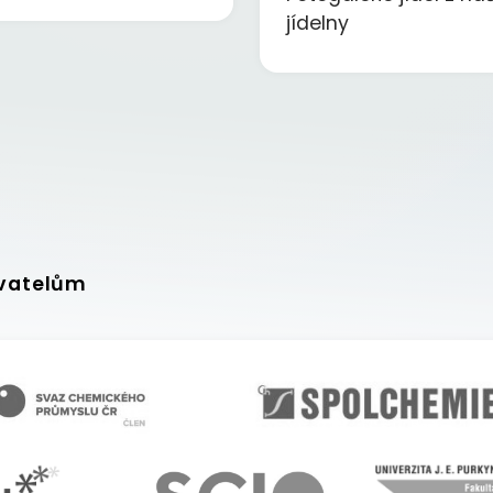
jídelny
vatelům