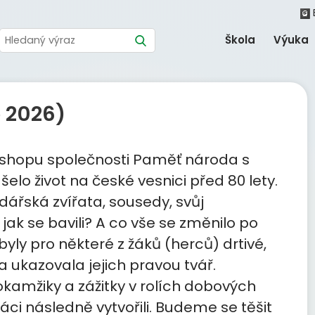
Škola
Výuka
o 2026)
kshopu společnosti Paměť národa s
elo život na české vesnici před 80 lety.
dářská zvířata, sousedy, svůj
 jak se bavili? A co vše se změnilo po
yly pro některé z žáků (herců) drtivé,
 ukazovala jejich pravou tvář.
kamžiky a zážitky v rolích dobových
áci následně vytvořili. Budeme se těšit