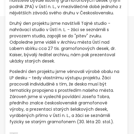
návštěvě bývalé lisovny gramofonových desek (nyní
podnik ZPA) v Ústí n. L., v meziválečné době jednoho z
nějvětších závodů svého druhu v Československu.
Druhý den projektu jsme navštívili Tajné studio -
nahrávací studio v Ústí n. L. - žáci se seznámili s
provozem studia, zapojili se do "pitev" zvuku.
Odpoledne jsme viděli v Archivu města Ústí nad
Labem sbírku cca 27 tis. gramofonových desek, dr.
Kaiser, bývalý ředitel archivu, nám pak prezentoval
ukázky starých desek.
Poslední den projektu jsme věnovali výrobě obalu na
LP desku - tedy vlastnímu výstupu projektu. Žáci
pracovali individuálně s tím, že deska musí být
tematicky propojena s prostředím našeho města.
Zároveň jsme si vyslechli povídání Josefa Tobra,
předního znalce československé gramofonové
výroby, a prezentaci starých šelakových desek,
vyráběných přímo v Ústí n. L., a žáci se seznámili
fyzicky se starým gramofonem (30. léta 20. stol.).