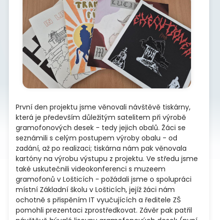
První den projektu jsme věnovali návštěvě tiskárny,
která je především důležitým satelitem při výrobě
gramofonových desek - tedy jejich obalů. Žáci se
seznámili s celým postupem výroby obalu - od
zadání, až po realizaci; tiskárna nám pak věnovala
kartóny na výrobu výstupu z projektu. Ve středu jsme
také uskutečnili videokonferenci s muzeem
gramofonů v Lošticích - požádali jsme o spolupráci
místní Základní školu v Lošticích, jejíž žáci nám
ochotně s přispěním IT vyučujících a ředitele ZŠ
pomohli prezentaci zprostředkovat. Závěr pak patřil