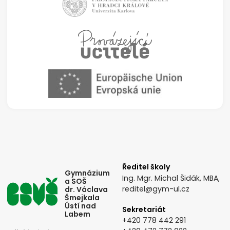
Ředitel školy
Gymnázium
Ing. Mgr. Michal Šidák, MBA,
a SOŠ
reditel@gym-ul.cz
dr. Václava
Šmejkala
Ústí nad
Sekretariát
Labem
+420 778 442 291