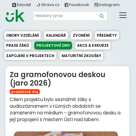
Edookit
Strava.cz
Facebook
Instagram
OBORY VZDĚLÁNÍ
KALENDÁŘ
ZVONĚNÍ
PŘEDMĚTY
PRAXE ŽÁKŮ
PROJEKTOVÉ DNY
AKCE A EXKURZE
ZAPOJENÍ V PROJEKTECH
MATURITNÍ ZKOUŠKY
Za gramofonovou deskou
(jaro 2026)
projektové dny
Cílem projektu bylo seznámit žáky s
audiozáznamem v různých obdobích se
zaměřením na médium - gramofonovou desku a
její propojení s městem Ústí nad labem.