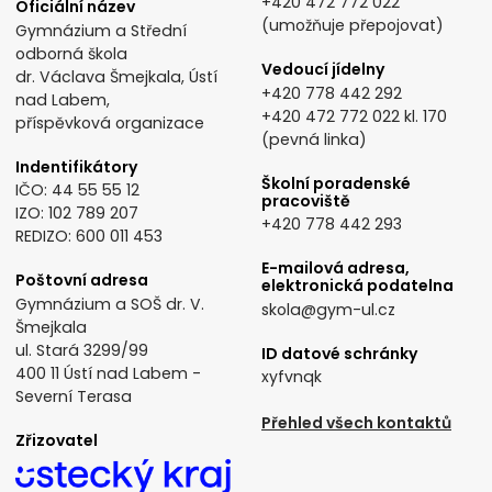
+420 472 772 022
Oficiální název
(umožňuje přepojovat)
Gymnázium a Střední
odborná škola
Vedoucí jídelny
dr. Václava Šmejkala, Ústí
+420 778 442 292
nad Labem,
+420 472 772 022
kl. 170
příspěvková organizace
(pevná linka)
Indentifikátory
Školní poradenské
IČO: 44 55 55 12
pracoviště
IZO: 102 789 207
+420 778 442 293
REDIZO: 600 011 453
E-mailová adresa,
Poštovní adresa
elektronická podatelna
Gymnázium a SOŠ dr. V.
skola@gym-ul.cz
Šmejkala
ul. Stará 3299/99
ID datové schránky
400 11 Ústí nad Labem -
xyfvnqk
Severní Terasa
Přehled všech kontaktů
Zřizovatel