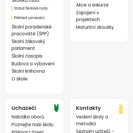
Školská rada
Akce a exkurze
Statut Školské rady
Zapojení v
Přehled usnesení
projektech
Školní poradenské
Maturitní zkoušky
pracoviště (ŠPP)
Školní žákovský
parlament
Školní časopis
Budova a vybavení
Školní knihovna
O škole
Uchazeči
Kontakty
Nabídka oborů
Vedení školy a
metodici
Poznejte naši školu
Seznam učitelů -
Přijímací řízení