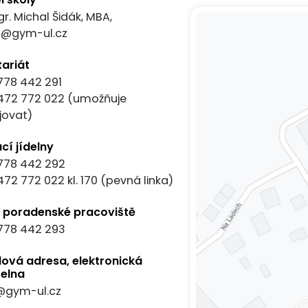
gr. Michal Šidák, MBA,
el@gym-ul.cz
tariát
778 442 291
472 772 022
(umožňuje
jovat)
cí jídelny
778 442 292
472 772 022
kl. 170 (pevná linka)
í poradenské pracoviště
778 442 293
lová adresa, elektronická
elna
@gym-ul.cz