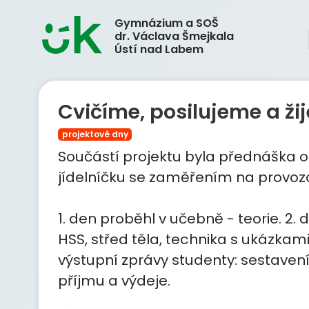
Gymnázium a SOŠ
dr. Václava Šmejkala
Ústí nad Labem
Cvičíme, posilujeme a ži
projektové dny
Součástí projektu byla přednáška o 
jídelníčku se zaměřením na provozov
1. den proběhl v učebně - teorie. 2. 
HSS, střed těla, technika s ukázkami
výstupní zprávy studenty: sestavení
příjmu a výdeje.