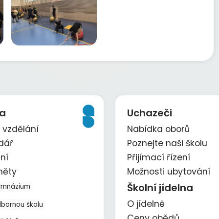
a
Uchazeči
 vzdělání
Nabídka oborů
dář
Poznejte naši školu
ní
Přijímací řízení
měty
Možnosti ubytování
Školní jídelna
ymnázium
O jídelně
dbornou školu
Ceny obědů