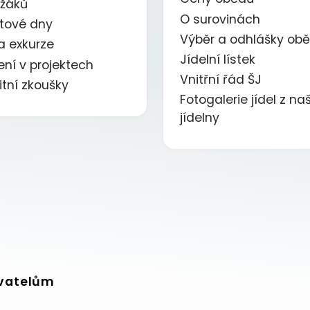
 žáků
O surovinách
ktové dny
Výběr a odhlášky ob
a exkurze
Jídelní lístek
ení v projektech
Vnitřní řád ŠJ
itní zkoušky
Fotogalerie jídel z naš
jídelny
vatelům