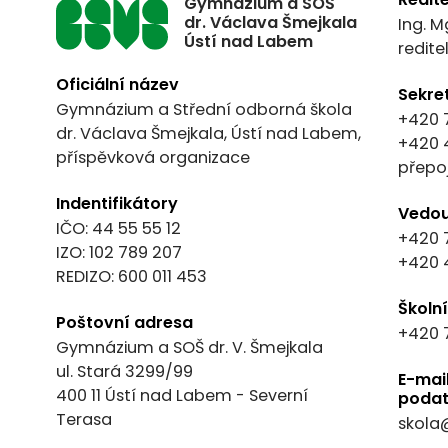
Gymnázium a SOŠ
dr. Václava Šmejkala
Ing. M
Ústí nad Labem
redit
Oficiální název
Sekre
Gymnázium a Střední odborná škola
+420 
dr. Václava Šmejkala, Ústí nad Labem,
+420 
příspěvková organizace
přepo
Indentifikátory
Vedou
IČO: 44 55 55 12
+420 
IZO: 102 789 207
+420 
REDIZO: 600 011 453
Školn
Poštovní adresa
+420 
Gymnázium a SOŠ dr. V. Šmejkala
ul. Stará 3299/99
E-mai
400 11 Ústí nad Labem - Severní
podat
Terasa
skola