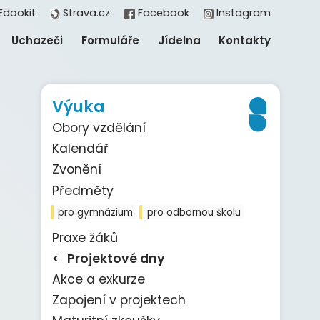
Edookit
Strava.cz
Facebook
Instagram
Uchazeči
Formuláře
Jídelna
Kontakty
Výuka
Obory vzdělání
Kalendář
Zvonění
Předměty
pro gymnázium
pro odbornou školu
Praxe žáků
Projektové dny
Akce a exkurze
Zapojení v projektech