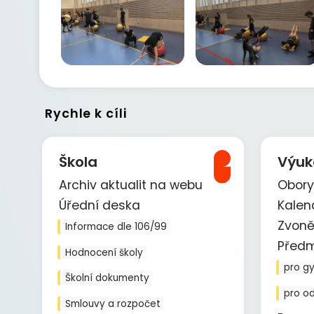
Rychle k cíli
Škola
Výuk
Archiv aktualit na webu
Obory
Úřední deska
Kalen
Zvoně
Informace dle 106/99
Před
Hodnocení školy
pro g
Školní dokumenty
pro o
Smlouvy a rozpočet