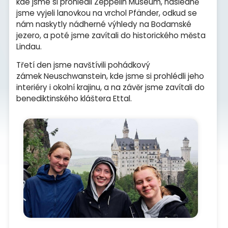
kde jsme si prohlédli Zeppelin Museum, následně
jsme vyjeli lanovkou na vrchol Pfänder, odkud se
nám naskytly nádherné výhledy na Bodamské
jezero, a poté jsme zavítali do historického města
Lindau.
Třetí den jsme navštívili pohádkový
zámek Neuschwanstein, kde jsme si prohlédli jeho
interiéry i okolní krajinu, a na závěr jsme zavítali do
benediktinského kláštera Ettal.