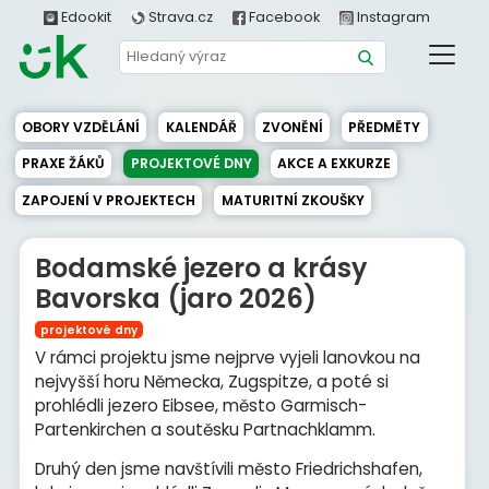
Edookit
Strava.cz
Facebook
Instagram
OBORY VZDĚLÁNÍ
KALENDÁŘ
ZVONĚNÍ
PŘEDMĚTY
PRAXE ŽÁKŮ
PROJEKTOVÉ DNY
AKCE A EXKURZE
ZAPOJENÍ V PROJEKTECH
MATURITNÍ ZKOUŠKY
Bodamské jezero a krásy
Bavorska (jaro 2026)
projektové dny
V rámci projektu jsme nejprve vyjeli lanovkou na
nejvyšší horu Německa, Zugspitze, a poté si
prohlédli jezero Eibsee, město Garmisch-
Partenkirchen a soutěsku Partnachklamm.
Druhý den jsme navštívili město Friedrichshafen,