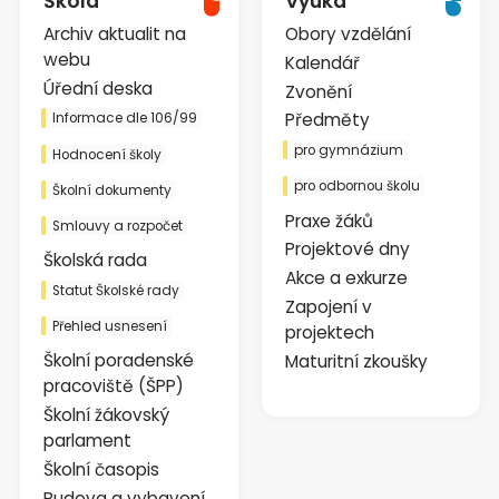
Škola
Výuka
Archiv aktualit na
Obory vzdělání
webu
Kalendář
Úřední deska
Zvonění
Předměty
Informace dle 106/99
pro gymnázium
Hodnocení školy
pro odbornou školu
Školní dokumenty
Praxe žáků
Smlouvy a rozpočet
Projektové dny
Školská rada
Akce a exkurze
Statut Školské rady
Zapojení v
Přehled usnesení
projektech
Školní poradenské
Maturitní zkoušky
pracoviště (ŠPP)
Školní žákovský
parlament
Školní časopis
Budova a vybavení