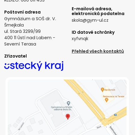
REDIZO: 600 011 453
E-mailová adresa,
Poštovní adresa
elektronická podatelna
Gymnázium a SOŠ dr. V.
skola@gym-ul.cz
Šmejkala
ul. Stará 3299/99
ID datové schránky
400 11 Ústí nad Labem -
xyfvnqk
Severní Terasa
Přehled všech kontaktů
Zřizovatel