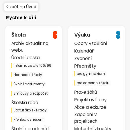
< zpět na Úvod
Rychle k cíli
Škola
Výuka
Archiv aktualit na
Obory vzdělání
webu
Kalendář
Úřední deska
Zvonění
Předměty
Informace dle 106/99
pro gymnázium
Hodnocení školy
pro odbornou školu
Školní dokumenty
Praxe žáků
Smlouvy a rozpočet
Projektové dny
Školská rada
Akce a exkurze
Statut Školské rady
Zapojení v
Přehled usnesení
projektech
Školní poradenské
Maturitní zkoušky