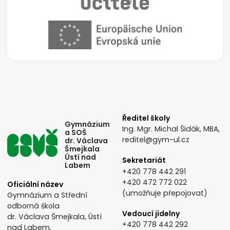
Ředitel školy
Gymnázium
Ing. Mgr. Michal Šidák, MBA,
a SOŠ
reditel@gym-ul.cz
dr. Václava
Šmejkala
Ústí nad
Sekretariát
Labem
+420 778 442 291
+420 472 772 022
Oficiální název
(umožňuje přepojovat)
Gymnázium a Střední
odborná škola
Vedoucí jídelny
dr. Václava Šmejkala, Ústí
+420 778 442 292
nad Labem,