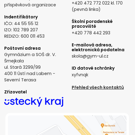
+420 472 772 022
kl. 170
příspěvková organizace
(pevná linka)
Indentifikátory
Školní poradenské
IČO: 44 55 55 12
pracoviště
IZO: 102 789 207
+420 778 442 293
REDIZO: 600 011 453
E-mailová adresa,
Poštovní adresa
elektronická podatelna
Gymnázium a SOŠ dr. V.
skola@gym-ul.cz
Šmejkala
ul. Stará 3299/99
ID datové schránky
400 11 Ústí nad Labem -
xyfvnqk
Severní Terasa
Přehled všech kontaktů
Zřizovatel