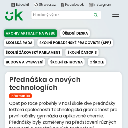
Edookit
Strava.cz
Facebook
Instagram
ARCHIV AKTUALIT NA WEBU
ÚŘEDNÍ DESKA
ŠKOLSKÁ RADA
ŠKOLNÍ PORADENSKÉ PRACOVIŠTĚ (ŠPP)
ŠKOLNÍ ŽÁKOVSKÝ PARLAMENT
ŠKOLNÍ ČASOPIS
BUDOVA A VYBAVENÍ
ŠKOLNÍ KNIHOVNA
O ŠKOLE
Přednáška o nových
technologiích
informatika
Opět po roce proběhly v naší škole dvě přednášky
lektora společnosti Technologická gramotnost pro
první ročníky gymnázia a aplikované chemie.
Přednášky byly zaměřeny na představení různých