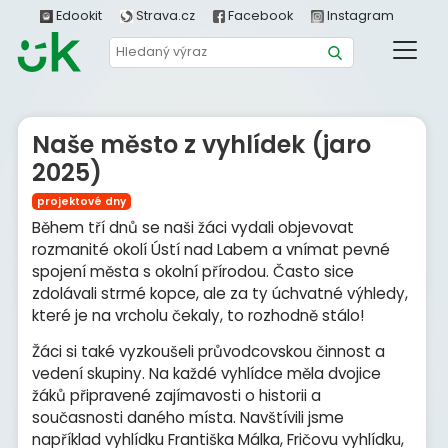
Edookit
Strava.cz
Facebook
Instagram
Naše město z vyhlídek (jaro
2025)
projektové dny
Během tří dnů se naši žáci vydali objevovat
rozmanité okolí Ústí nad Labem a vnímat pevné
spojení města s okolní přírodou. Často sice
zdolávali strmé kopce, ale za ty úchvatné výhledy,
které je na vrcholu čekaly, to rozhodně stálo!
Žáci si také vyzkoušeli průvodcovskou činnost a
vedení skupiny. Na každé vyhlídce měla dvojice
žáků připravené zajímavosti o historii a
současnosti daného místa. Navštívili jsme
například vyhlídku Františka Málka, Fričovu vyhlídku,