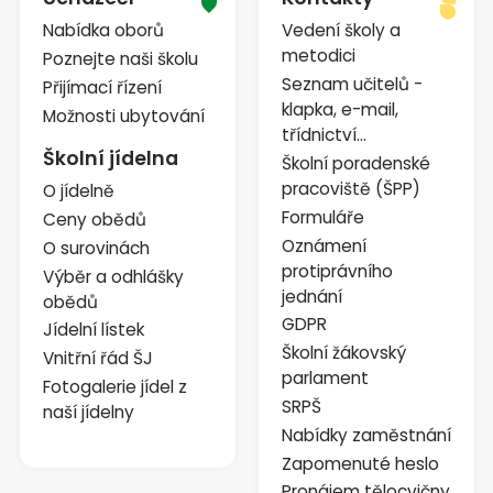
Nabídka oborů
Vedení školy a
metodici
Poznejte naši školu
Seznam učitelů -
Přijímací řízení
klapka, e-mail,
Možnosti ubytování
třídnictví...
Školní jídelna
Školní poradenské
pracoviště (ŠPP)
O jídelně
Formuláře
Ceny obědů
Oznámení
O surovinách
protiprávního
Výběr a odhlášky
jednání
obědů
GDPR
Jídelní lístek
Školní žákovský
Vnitřní řád ŠJ
parlament
Fotogalerie jídel z
SRPŠ
naší jídelny
Nabídky zaměstnání
Zapomenuté heslo
Pronájem tělocvičny