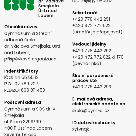
reditel@gym-ul.cz
dr. Václava
Šmejkala
Ústí nad
Sekretariát
Labem
+420 778 442 291
+420 472 772 022
Oficiální název
(umožňuje přepojovat)
Gymnázium a Střední
odborná škola
Vedoucí jídelny
dr. Václava Šmejkala, Ústí
+420 778 442 292
nad Labem,
+420 472 772 022
kl. 170
příspěvková organizace
(pevná linka)
Indentifikátory
Školní poradenské
IČO: 44 55 55 12
pracoviště
IZO: 102 789 207
+420 778 442 293
REDIZO: 600 011 453
E-mailová adresa,
Poštovní adresa
elektronická podatelna
Gymnázium a SOŠ dr. V.
skola@gym-ul.cz
Šmejkala
ul. Stará 3299/99
ID datové schránky
400 11 Ústí nad Labem -
xyfvnqk
Severní Terasa