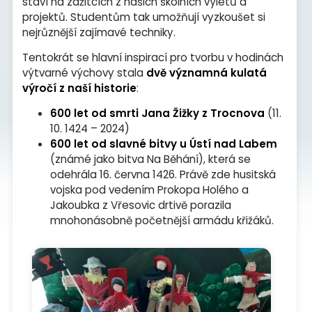
staví na zážitcích z našich školních výletů a
projektů. Studentům tak umožňují vyzkoušet si
nejrůznější zajímavé techniky.
Tentokrát se hlavní inspirací pro tvorbu v hodinách
výtvarné výchovy stala
dvě významná kulatá
výročí z naší historie
:
600 let od smrti Jana Žižky z Trocnova
(11.
10. 1424 – 2024)
600 let od slavné bitvy u Ústí nad Labem
(známé jako bitva Na Běhání), která se
odehrála 16. června 1426. Právě zde husitská
vojska pod vedením Prokopa Holého a
Jakoubka z Vřesovic drtivě porazila
mnohonásobně početnější armádu křižáků.