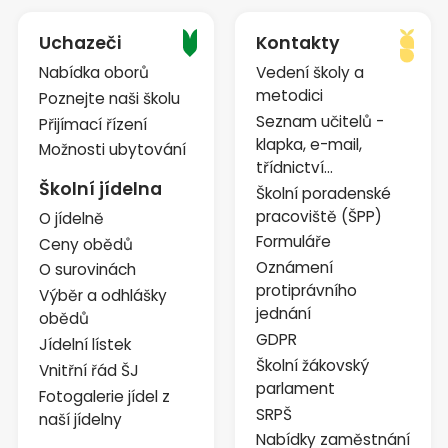
Uchazeči
Kontakty
Nabídka oborů
Vedení školy a
metodici
Poznejte naši školu
Seznam učitelů -
Přijímací řízení
klapka, e-mail,
Možnosti ubytování
třídnictví...
Školní jídelna
Školní poradenské
pracoviště (ŠPP)
O jídelně
Formuláře
Ceny obědů
Oznámení
O surovinách
protiprávního
Výběr a odhlášky
jednání
obědů
GDPR
Jídelní lístek
Školní žákovský
Vnitřní řád ŠJ
parlament
Fotogalerie jídel z
SRPŠ
naší jídelny
Nabídky zaměstnání