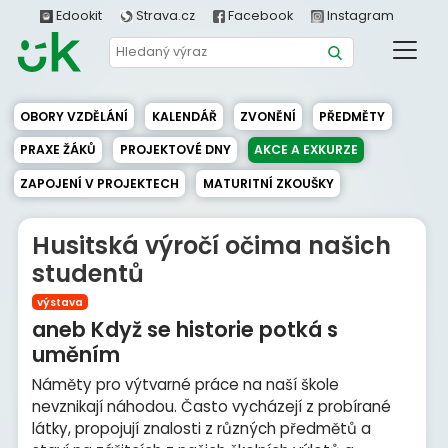
Edookit
Strava.cz
Facebook
Instagram
OBORY VZDĚLÁNÍ
KALENDÁŘ
ZVONĚNÍ
PŘEDMĚTY
PRAXE ŽÁKŮ
PROJEKTOVÉ DNY
AKCE A EXKURZE
ZAPOJENÍ V PROJEKTECH
MATURITNÍ ZKOUŠKY
Husitská výročí očima našich
studentů
výstava
aneb Když se historie potká s
uměním
Náměty pro výtvarné práce na naší škole
nevznikají náhodou. Často vycházejí z probírané
látky, propojují znalosti z různých předmětů a