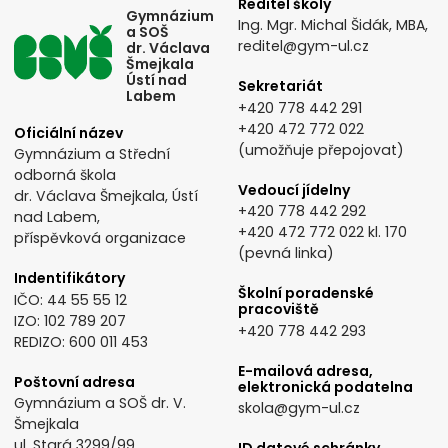
Ředitel školy
Gymnázium
Ing. Mgr. Michal Šidák, MBA,
a SOŠ
reditel@gym-ul.cz
dr. Václava
Šmejkala
Ústí nad
Sekretariát
Labem
+420 778 442 291
+420 472 772 022
Oficiální název
(umožňuje přepojovat)
Gymnázium a Střední
odborná škola
Vedoucí jídelny
dr. Václava Šmejkala, Ústí
+420 778 442 292
nad Labem,
+420 472 772 022
kl. 170
příspěvková organizace
(pevná linka)
Indentifikátory
Školní poradenské
IČO: 44 55 55 12
pracoviště
IZO: 102 789 207
+420 778 442 293
REDIZO: 600 011 453
E-mailová adresa,
Poštovní adresa
elektronická podatelna
Gymnázium a SOŠ dr. V.
skola@gym-ul.cz
Šmejkala
ul. Stará 3299/99