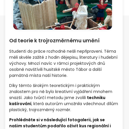
Od teorie k trojrozměrnému umění
Studenti do práce rozhodně nešli nepřipraveni. Téma
měli skvěle zažité z hodin dějepisu, literatury i hudební
výchovy. Mnozí navíc v rámci projektových dnů
osobně navštívili husitské město Tábor a další
památná místa naší historie.
Díky těmto širokým teoretickým i praktickým
znalostem pro ně bylo kreativní vyjádření mnohem
snazší. Jako tvůrčí metodu jsme zvolili
techniku
kašírování
, která autorům umožnila vdechnout dílům
plastický, trojrozměrný rozměr.
Prohlédněte si v následující fotogalerii, jak se
našim studentům podařilo oživit kus regionální i