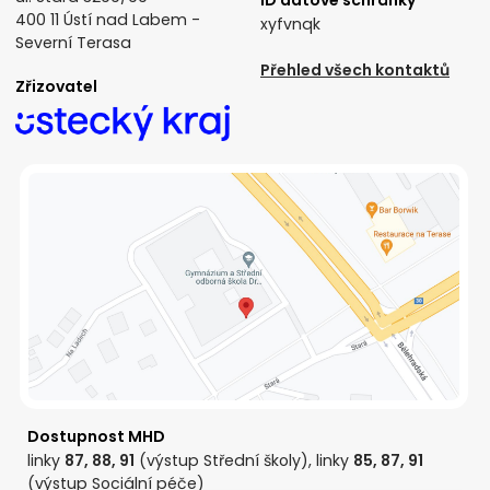
ID datové schránky
400 11 Ústí nad Labem -
xyfvnqk
Severní Terasa
Přehled všech kontaktů
Zřizovatel
Dostupnost MHD
linky
87, 88, 91
(výstup Střední školy), linky
85, 87, 91
(výstup Sociální péče)