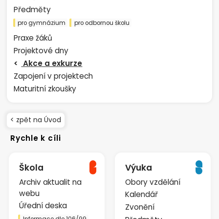
Předměty
pro gymnázium
pro odbornou školu
Praxe žáků
Projektové dny
Akce a exkurze
Zapojení v projektech
Maturitní zkoušky
< zpět na Úvod
Rychle k cíli
Škola
Výuka
Archiv aktualit na
Obory vzdělání
webu
Kalendář
Úřední deska
Zvonění
Informace dle 106/99