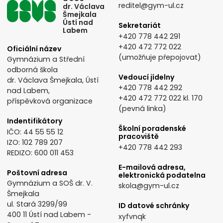
reditel@gym-ul.cz
dr. Václava
Šmejkala
Ústí nad
Sekretariát
Labem
+420 778 442 291
+420 472 772 022
Oficiální název
(umožňuje přepojovat)
Gymnázium a Střední
odborná škola
Vedoucí jídelny
dr. Václava Šmejkala, Ústí
+420 778 442 292
nad Labem,
+420 472 772 022
kl. 170
příspěvková organizace
(pevná linka)
Indentifikátory
Školní poradenské
IČO: 44 55 55 12
pracoviště
IZO: 102 789 207
+420 778 442 293
REDIZO: 600 011 453
E-mailová adresa,
Poštovní adresa
elektronická podatelna
Gymnázium a SOŠ dr. V.
skola@gym-ul.cz
Šmejkala
ul. Stará 3299/99
ID datové schránky
400 11 Ústí nad Labem -
xyfvnqk