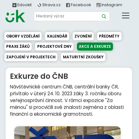
Edookit
Strava.cz
Facebook
Instagram
OBORY VZDĚLÁNÍ
KALENDÁŘ
ZVONĚNÍ
PŘEDMĚTY
PRAXE ŽÁKŮ
PROJEKTOVÉ DNY
AKCE A EXKURZE
ZAPOJENÍ V PROJEKTECH
MATURITNÍ ZKOUŠKY
Exkurze do ČNB
Návštěvnické centrum ČNB, centrální banky ČR,
přivítalo v úterý 24. 10. 2023 žáky 3. ročníku oboru
veřejnosprávní činnost. V rámci expozice "Za
měnou" si procvičili své znalosti zejména z oblasti
finanční a ekonomické gramotnosti.