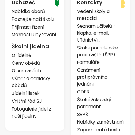
Uchazeči
Kontakty
Nabídka oborů
Vedení školy a
metodici
Poznejte naši školu
Seznam učitelů -
Přijímací řízení
klapka, e-mail,
Možnosti ubytování
třídnictví...
Školní jídelna
Školní poradenské
pracoviště (ŠPP)
O jídelně
Formuláře
Ceny obědů
Oznámení
O surovinách
protiprávního
Výběr a odhlášky
jednání
obědů
GDPR
Jídelní lístek
Školní žákovský
Vnitřní řád ŠJ
parlament
Fotogalerie jídel z
SRPŠ
naší jídelny
Nabídky zaměstnání
Zapomenuté heslo