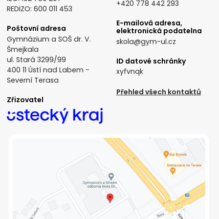
+420 778 442 293
REDIZO: 600 011 453
E-mailová adresa,
Poštovní adresa
elektronická podatelna
Gymnázium a SOŠ dr. V.
skola@gym-ul.cz
Šmejkala
ul. Stará 3299/99
ID datové schránky
400 11 Ústí nad Labem -
xyfvnqk
Severní Terasa
Přehled všech kontaktů
Zřizovatel