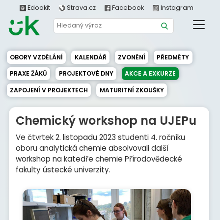
Edookit
Strava.cz
Facebook
Instagram
OBORY VZDĚLÁNÍ
KALENDÁŘ
ZVONĚNÍ
PŘEDMĚTY
PRAXE ŽÁKŮ
PROJEKTOVÉ DNY
AKCE A EXKURZE
ZAPOJENÍ V PROJEKTECH
MATURITNÍ ZKOUŠKY
Chemický workshop na UJEPu
Ve čtvrtek 2. listopadu 2023 studenti 4. ročníku
oboru analytická chemie absolvovali další
workshop na katedře chemie Přírodovědecké
fakulty ústecké univerzity.