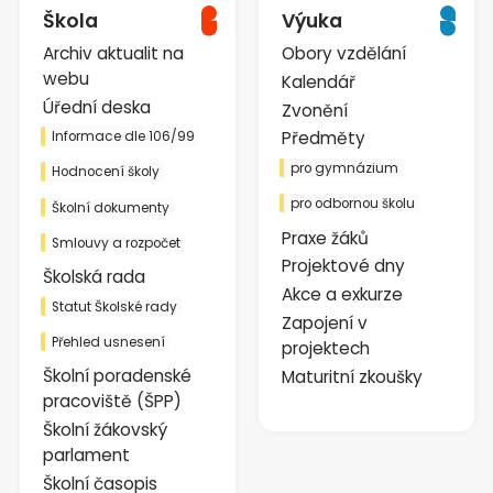
Škola
Výuka
Archiv aktualit na
Obory vzdělání
webu
Kalendář
Úřední deska
Zvonění
Předměty
Informace dle 106/99
pro gymnázium
Hodnocení školy
pro odbornou školu
Školní dokumenty
Praxe žáků
Smlouvy a rozpočet
Projektové dny
Školská rada
Akce a exkurze
Statut Školské rady
Zapojení v
Přehled usnesení
projektech
Školní poradenské
Maturitní zkoušky
pracoviště (ŠPP)
Školní žákovský
parlament
Školní časopis