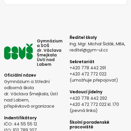
Ředitel školy
Gymnázium
Ing. Mgr. Michal Šidák, MBA,
a SOŠ
reditel@gym-ul.cz
dr. Václava
Šmejkala
Ústí nad
Sekretariát
Labem
+420 778 442 291
+420 472 772 022
Oficiální název
(umožňuje přepojovat)
Gymnázium a Střední
odborná škola
Vedoucí jídelny
dr. Václava Šmejkala, Ústí
+420 778 442 292
nad Labem,
+420 472 772 022
kl. 170
příspěvková organizace
(pevná linka)
Indentifikátory
Školní poradenské
IČO: 44 55 55 12
pracoviště
IZO: 102 789 207