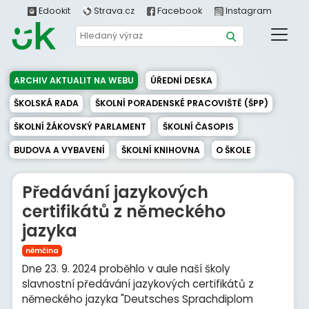
Edookit
Strava.cz
Facebook
Instagram
ARCHIV AKTUALIT NA WEBU
ÚŘEDNÍ DESKA
ŠKOLSKÁ RADA
ŠKOLNÍ PORADENSKÉ PRACOVIŠTĚ (ŠPP)
ŠKOLNÍ ŽÁKOVSKÝ PARLAMENT
ŠKOLNÍ ČASOPIS
BUDOVA A VYBAVENÍ
ŠKOLNÍ KNIHOVNA
O ŠKOLE
Předávání jazykových
certifikátů z německého
jazyka
němčina
Dne 23. 9. 2024 proběhlo v aule naší školy
slavnostní předávání jazykových certifikátů z
německého jazyka "Deutsches Sprachdiplom