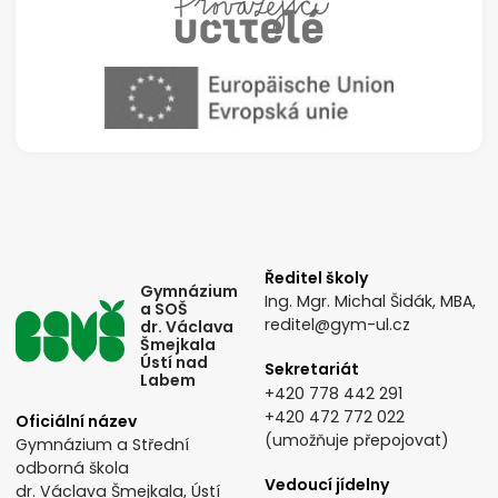
Ředitel školy
Gymnázium
Ing. Mgr. Michal Šidák, MBA,
a SOŠ
reditel@gym-ul.cz
dr. Václava
Šmejkala
Ústí nad
Sekretariát
Labem
+420 778 442 291
+420 472 772 022
Oficiální název
(umožňuje přepojovat)
Gymnázium a Střední
odborná škola
Vedoucí jídelny
dr. Václava Šmejkala, Ústí