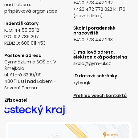
+420 778 442 292
nad Labem,
+420 472 772 022
kl. 170
příspěvková organizace
(pevná linka)
Indentifikátory
Školní poradenské
IČO: 44 55 55 12
pracoviště
IZO: 102 789 207
+420 778 442 293
REDIZO: 600 011 453
E-mailová adresa,
Poštovní adresa
elektronická podatelna
Gymnázium a SOŠ dr. V.
skola@gym-ul.cz
Šmejkala
ul. Stará 3299/99
ID datové schránky
400 11 Ústí nad Labem -
xyfvnqk
Severní Terasa
Přehled všech kontaktů
Zřizovatel