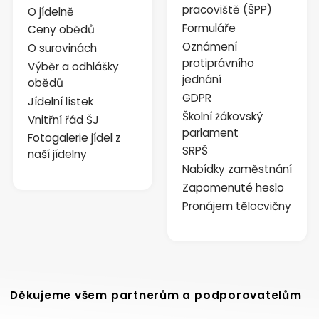
pracoviště (ŠPP)
O jídelně
Formuláře
Ceny obědů
Oznámení
O surovinách
protiprávního
Výběr a odhlášky
jednání
obědů
GDPR
Jídelní lístek
Školní žákovský
Vnitřní řád ŠJ
parlament
Fotogalerie jídel z
SRPŠ
naší jídelny
Nabídky zaměstnání
Zapomenuté heslo
Pronájem tělocvičny
Děkujeme všem partnerům a podporovatelům