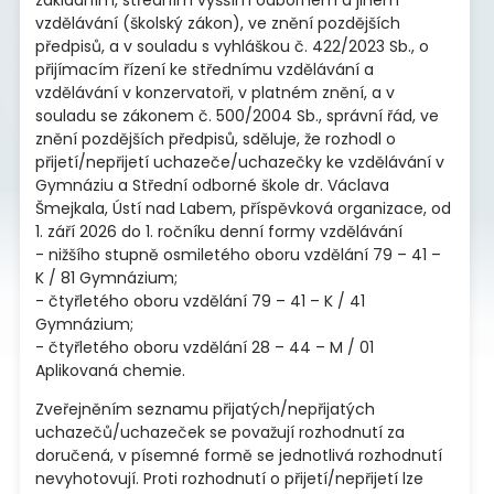
vzdělávání (školský zákon), ve znění pozdějších
předpisů, a v souladu s vyhláškou č. 422/2023 Sb., o
přijímacím řízení ke střednímu vzdělávání a
vzdělávání v konzervatoři, v platném znění, a v
souladu se zákonem č. 500/2004 Sb., správní řád, ve
znění pozdějších předpisů, sděluje, že rozhodl o
přijetí/nepřijetí uchazeče/uchazečky ke vzdělávání v
Gymnáziu a Střední odborné škole dr. Václava
Šmejkala, Ústí nad Labem, příspěvková organizace, od
1. září 2026 do 1. ročníku denní formy vzdělávání
- nižšího stupně osmiletého oboru vzdělání 79 – 41 –
K / 81 Gymnázium;
- čtyřletého oboru vzdělání 79 – 41 – K / 41
Gymnázium;
- čtyřletého oboru vzdělání 28 – 44 – M / 01
Aplikovaná chemie.
Zveřejněním seznamu přijatých/nepřijatých
uchazečů/uchazeček se považují rozhodnutí za
doručená, v písemné formě se jednotlivá rozhodnutí
nevyhotovují. Proti rozhodnutí o přijetí/nepřijetí lze