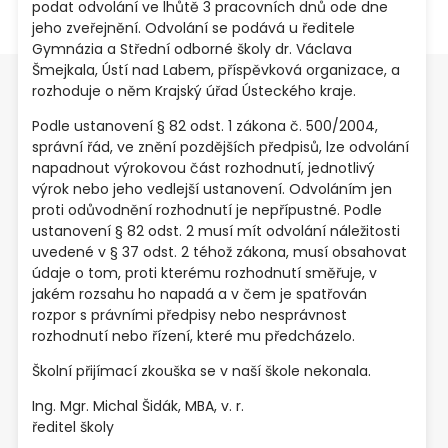
podat odvolání ve lhůtě 3 pracovních dnů ode dne
jeho zveřejnění. Odvolání se podává u ředitele
Gymnázia a Střední odborné školy dr. Václava
Šmejkala, Ústí nad Labem, příspěvková organizace, a
rozhoduje o něm Krajský úřad Ústeckého kraje.
Podle ustanovení § 82 odst. 1 zákona č. 500/2004,
správní řád, ve znění pozdějších předpisů, lze odvolání
napadnout výrokovou část rozhodnutí, jednotlivý
výrok nebo jeho vedlejší ustanovení. Odvoláním jen
proti odůvodnění rozhodnutí je nepřípustné. Podle
ustanovení § 82 odst. 2 musí mít odvolání náležitosti
uvedené v § 37 odst. 2 téhož zákona, musí obsahovat
údaje o tom, proti kterému rozhodnutí směřuje, v
jakém rozsahu ho napadá a v čem je spatřován
rozpor s právními předpisy nebo nesprávnost
rozhodnutí nebo řízení, které mu předcházelo.
Školní přijímací zkouška se v naší škole nekonala.
Ing. Mgr. Michal Šidák, MBA, v. r.
ředitel školy