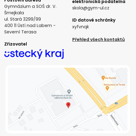
elektronická podatelna
Gymnázium a SOŠ dr. V.
skola@gym-ul.cz
Šmejkala
ul. Stará 3299/99
ID datové schránky
400 11 Ústí nad Labem -
xyfvnqk
Severní Terasa
Přehled všech kontaktů
Zřizovatel