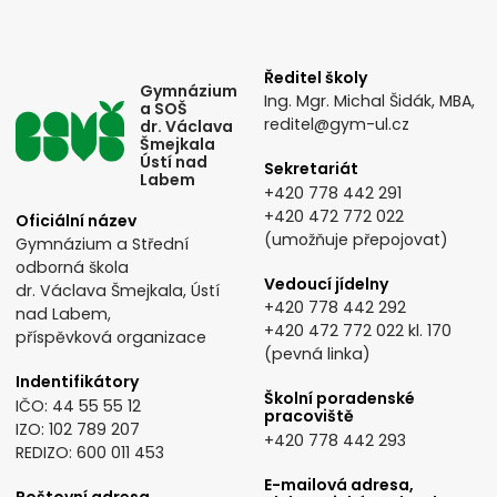
Ředitel školy
Gymnázium
Ing. Mgr. Michal Šidák, MBA,
a SOŠ
reditel@gym-ul.cz
dr. Václava
Šmejkala
Ústí nad
Sekretariát
Labem
+420 778 442 291
+420 472 772 022
Oficiální název
(umožňuje přepojovat)
Gymnázium a Střední
odborná škola
Vedoucí jídelny
dr. Václava Šmejkala, Ústí
+420 778 442 292
nad Labem,
+420 472 772 022
kl. 170
příspěvková organizace
(pevná linka)
Indentifikátory
Školní poradenské
IČO: 44 55 55 12
pracoviště
IZO: 102 789 207
+420 778 442 293
REDIZO: 600 011 453
E-mailová adresa,
Poštovní adresa