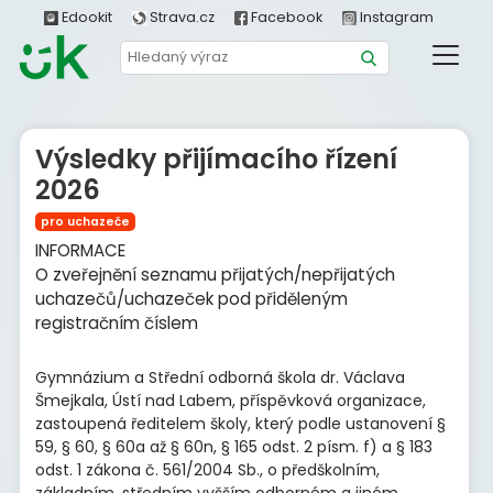
Edookit
Strava.cz
Facebook
Instagram
Výsledky přijímacího řízení
2026
pro uchazeče
INFORMACE
O zveřejnění seznamu přijatých/nepřijatých
uchazečů/uchazeček pod přiděleným
registračním číslem
Gymnázium a Střední odborná škola dr. Václava
Šmejkala, Ústí nad Labem, příspěvková organizace,
zastoupená ředitelem školy, který podle ustanovení §
59, § 60, § 60a až § 60n, § 165 odst. 2 písm. f) a § 183
odst. 1 zákona č. 561/2004 Sb., o předškolním,
základním, středním vyšším odborném a jiném