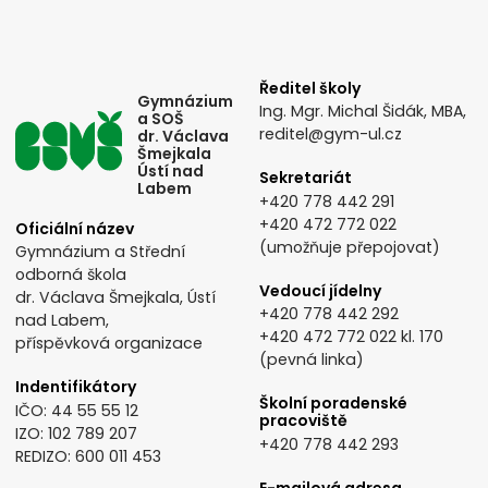
Ředitel školy
Gymnázium
Ing. Mgr. Michal Šidák, MBA,
a SOŠ
reditel@gym-ul.cz
dr. Václava
Šmejkala
Ústí nad
Sekretariát
Labem
+420 778 442 291
+420 472 772 022
Oficiální název
(umožňuje přepojovat)
Gymnázium a Střední
odborná škola
Vedoucí jídelny
dr. Václava Šmejkala, Ústí
+420 778 442 292
nad Labem,
+420 472 772 022
kl. 170
příspěvková organizace
(pevná linka)
Indentifikátory
Školní poradenské
IČO: 44 55 55 12
pracoviště
IZO: 102 789 207
+420 778 442 293
REDIZO: 600 011 453
E-mailová adresa,