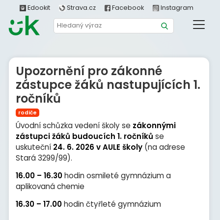
Edookit
Strava.cz
Facebook
Instagram
Upozornění pro zákonné
zástupce žáků nastupujících 1.
ročníků
rodiče
Úvodní schůzka vedení školy se
zákonnými
zástupci žáků budoucích 1. ročníků
se
uskuteční
24. 6. 2026
v AULE školy
(na adrese
Stará 3299/99).
16.00 – 16.30
hodin osmileté gymnázium a
aplikovaná chemie
16.30 – 17.00
hodin čtyřleté gymnázium