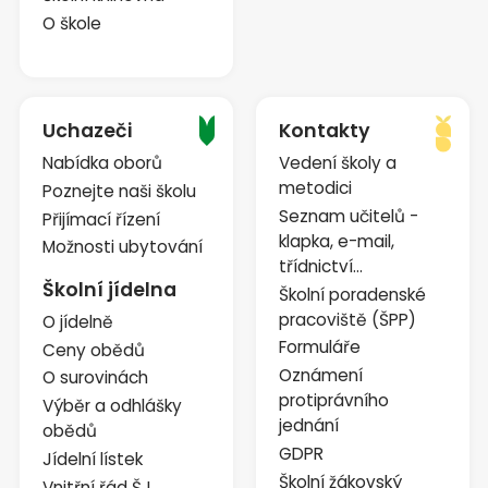
O škole
Uchazeči
Kontakty
Nabídka oborů
Vedení školy a
metodici
Poznejte naši školu
Seznam učitelů -
Přijímací řízení
klapka, e-mail,
Možnosti ubytování
třídnictví...
Školní jídelna
Školní poradenské
pracoviště (ŠPP)
O jídelně
Formuláře
Ceny obědů
Oznámení
O surovinách
protiprávního
Výběr a odhlášky
jednání
obědů
GDPR
Jídelní lístek
Školní žákovský
Vnitřní řád ŠJ