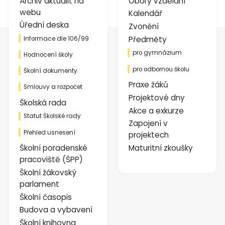
Archiv aktualit na
Obory vzdělání
webu
Kalendář
Úřední deska
Zvonění
Předměty
Informace dle 106/99
pro gymnázium
Hodnocení školy
pro odbornou školu
Školní dokumenty
Praxe žáků
Smlouvy a rozpočet
Projektové dny
Školská rada
Akce a exkurze
Statut Školské rady
Zapojení v
Přehled usnesení
projektech
Školní poradenské
Maturitní zkoušky
pracoviště (ŠPP)
Školní žákovský
parlament
Školní časopis
Budova a vybavení
Školní knihovna