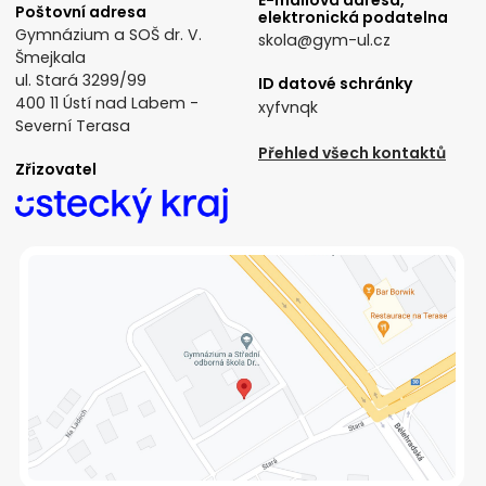
Poštovní adresa
elektronická podatelna
Gymnázium a SOŠ dr. V.
skola@gym-ul.cz
Šmejkala
ul. Stará 3299/99
ID datové schránky
400 11 Ústí nad Labem -
xyfvnqk
Severní Terasa
Přehled všech kontaktů
Zřizovatel