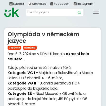
Edookit
Strava.cz
Facebook
Instagram
Olympiáda v německém
jazyce
úspěchy
němčina
Dne 6. 2. 2024 se v DDM UL konalo
okresní kolo
soutěže
.
Zde je přehled umístění našich žáků:
Kategorie VG I
- Majdalena Bukovičová a Maxim
Falion z O2 obsadili 4. - 6. místo,
Kategorie VG II
- Ludmila Beranová z O4
postoupila do krajského kola,
Kategorie SŠ
- Nicol Maxová z O6 zvítězila a
postupuje do krajského kola, Jiří Půlpytel z O6
obsadil 2. místo.