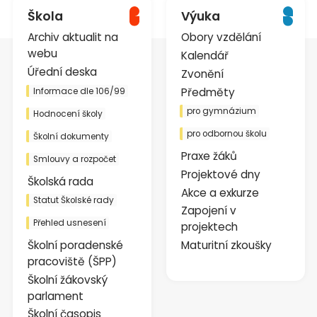
Škola
Výuka
Archiv aktualit na
Obory vzdělání
webu
Kalendář
Úřední deska
Zvonění
Předměty
Informace dle 106/99
pro gymnázium
Hodnocení školy
pro odbornou školu
Školní dokumenty
Praxe žáků
Smlouvy a rozpočet
Projektové dny
Školská rada
Akce a exkurze
Statut Školské rady
Zapojení v
Přehled usnesení
projektech
Školní poradenské
Maturitní zkoušky
pracoviště (ŠPP)
Školní žákovský
parlament
Školní časopis