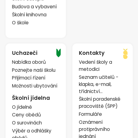
Budova a vybavení
Školní knihovna
O škole
Uchazeči
Kontakty
Nabídka oborů
Vedení školy a
metodici
Poznejte naši školu
Seznam učitelů -
Přijímací řízení
klapka, e-mail,
Možnosti ubytování
třídnictví...
Školní jídelna
Školní poradenské
pracoviště (ŠPP)
O jídelně
Formuláře
Ceny obědů
Oznámení
O surovinách
protiprávního
Výběr a odhlášky
jednání
obědů