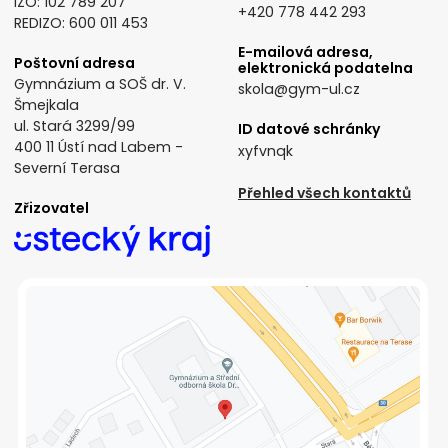
IZO: 102 789 207
+420 778 442 293
REDIZO: 600 011 453
E-mailová adresa,
Poštovní adresa
elektronická podatelna
Gymnázium a SOŠ dr. V.
skola@gym-ul.cz
Šmejkala
ul. Stará 3299/99
ID datové schránky
400 11 Ústí nad Labem -
xyfvnqk
Severní Terasa
Přehled všech kontaktů
Zřizovatel