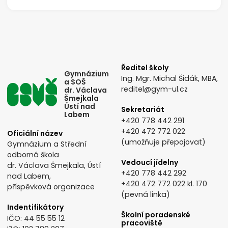
Ředitel školy
Gymnázium
Ing. Mgr. Michal Šidák, MBA,
a SOŠ
reditel@gym-ul.cz
dr. Václava
Šmejkala
Ústí nad
Sekretariát
Labem
+420 778 442 291
+420 472 772 022
Oficiální název
(umožňuje přepojovat)
Gymnázium a Střední
odborná škola
Vedoucí jídelny
dr. Václava Šmejkala, Ústí
+420 778 442 292
nad Labem,
+420 472 772 022
kl. 170
příspěvková organizace
(pevná linka)
Indentifikátory
Školní poradenské
IČO: 44 55 55 12
pracoviště