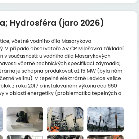
a; Hydrosféra (jaro 2026)
tice, včetně vodního díla Masarykova
ý. V případě observatoře AV ČR Milešovka základní
jen v současnosti; u vodního díla Masarykových
mavosti včetně technických specifikací zdymadla;
ktrárna je schopna produkovat až 15 MW (byla nám
etně velínu). V tepelné elektrárně Ledvice velice
blok z roku 2017 o instalovaném výkonu cca 660
vy v oblasti energetiky (problematika tepelných a