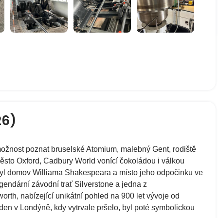
26)
možnost poznat bruselské Atomium, malebný Gent, rodiště
ěsto Oxford, Cadbury World vonící čokoládou i válkou
yl domov Williama Shakespeara a místo jeho odpočinku ve
gendární závodní trať Silverstone a jedna z
worth, nabízející unikátní pohled na 900 let vývoje od
den v Londýně, kdy vytrvale pršelo, byl poté symbolickou