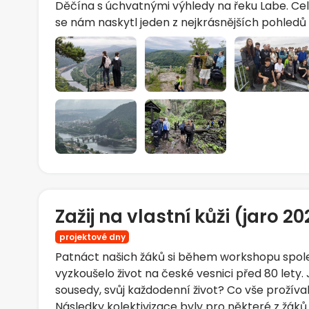
Děčína s úchvatnými výhledy na řeku Labe. Cel
se nám naskytl jeden z nejkrásnějších pohledů
Zažij na vlastní kůži (jaro 2
projektové dny
Patnáct našich žáků si během workshopu spol
vyzkoušelo život na české vesnici před 80 lety. 
sousedy, svůj každodenní život? Co vše prožíval
Následky kolektivizace byly pro některé z žáků