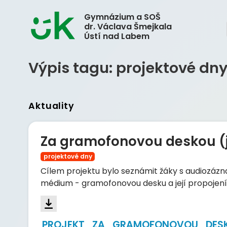
Gymnázium a SOŠ
dr. Václava Šmejkala
Ústí nad Labem
Výpis tagu: projektové dn
Aktuality
Za gramofonovou deskou (j
projektové dny
Cílem projektu bylo seznámit žáky s audioz
médium - gramofonovou desku a její propojen
PROJEKT_ZA_GRAMOFONOVOU_DES