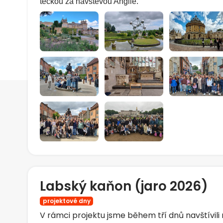
tečkou za návštěvou Anglie.
Labský kaňon (jaro 2026)
projektové dny
V rámci projektu jsme během tří dnů navštívili