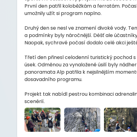
První den patřil koloběžkám a ferratám. Poča
umožnily užít si program naplno.
Druhý den se nesl ve znamení divoké vody. Ten
a podmínky byly náročnější. Déšť ale účastníky n
Naopak, sychravé počasí dodalo celé akci ještě
Třetí den přinesl celodenní turistický pochod
úsek. Odměnou za vynaložené úsilí byly nádher
panoramata Alp patřila k nejsilnějším momen
dosavadního programu.
Projekt tak nabídl pestrou kombinaci adrenali
scenérií.