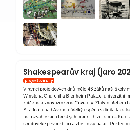
Shakespearův kraj (jaro 20
projektové dny
V rámci projektových dnů mělo 46 žáků naší školy 
Winstona Churchilla Blenheim Palace, univerzitní m
zničené a znovuzrozené Coventry. Zlatým hřebem b
Stratfordu nad Avonou. Velký úspěch sklidila také le
nejrozsáhlejších britských hradních zřícenin – Kenil
středověké pevnosti po alžbětinský palác. Poslední 