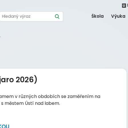
Škola
Výuka
y
aro 2026)
áznamem v různých obdobích se zaměřením na
í s městem Ústí nad labem.
KOU