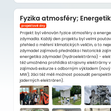
Fyzika atmosféry; Energetik
projektové dny
Projekt byl věnován fyzice atmosféry a energe
zdymadla. Každý den projektu byl velmi poutav
přehled o měření klimatických veličin, a to ne
zdymadel zajímavá přednáška i historické zají
energetika zdymadel (hydroelektrárna) - ele
též umožněna prohlídka strojovny elektrárny vč
zajímavá exkurze s odborným výkladem (nový 
MW); žáci též měli možnost posoudit perspekti
jaderných elektráren).