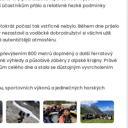
sí účastníkům přálo a relativně hezké podmínky
tokrát počasí tak vstřícné nebylo. Během dne pršelo
ezastavil a vodácké dobrodružství si všichni užili.
 autentičtější atmosféru.
 s převýšením 800 metrů doplněný o další ferratový
né výhledy a působivé záběry z alpské krajiny. Právě
tům celého dne a stala se důstojným vyvrcholením
nu, sportovních výkonů a jedinečných horských