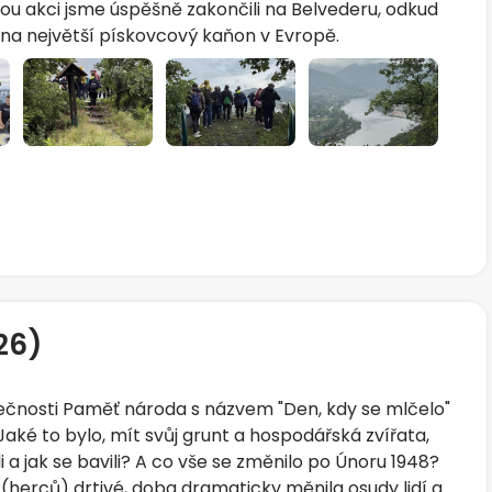
ou akci jsme úspěšně zakončili na Belvederu, odkud
 na největší pískovcový kaňon v Evropě.
026)
ečnosti Paměť národa s názvem "Den, kdy se mlčelo"
Jaké to bylo, mít svůj grunt a hospodářská zvířata,
i a jak se bavili? A co vše se změnilo po Únoru 1948?
 (herců) drtivé, doba dramaticky měnila osudy lidí a